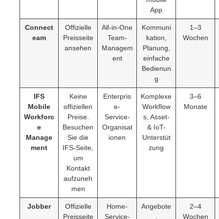
App
Connect
Offizielle
All-in-One
Kommuni
1–3
eam
Preisseite
Team-
kation,
Wochen
ansehen
Managem
Planung,
ent
einfache
Bedienun
g
IFS
Keine
Enterpris
Komplexe
3–6
Mobile
offiziellen
e-
Workflow
Monate
Workforc
Preise.
Service-
s, Asset-
e
Besuchen
Organisat
& IoT-
Manage
Sie die
ionen
Unterstüt
ment
IFS-Seite,
zung
um
Kontakt
aufzuneh
men
Jobber
Offizielle
Home-
Angebote
2–4
Preisseite
Service-
,
Wochen