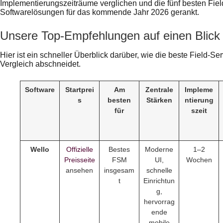
Implementierungszeiträume verglichen und die fünf besten Fi
Softwarelösungen für das kommende Jahr 2026 gerankt.
Unsere Top-Empfehlungen auf einen Blick
Hier ist ein schneller Überblick darüber, wie die beste Field-
Vergleich abschneidet.
Software
Startprei
Am
Zentrale
Impleme
s
besten
Stärken
ntierung
für
szeit
Wello
Offizielle
Bestes
Moderne
1–2
Preisseite
FSM
UI,
Wochen
ansehen
insgesam
schnelle
t
Einrichtun
g,
hervorrag
ende
mobile