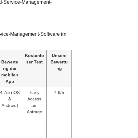
eld-Service-Management-
Service-Management-Software im
Kostenlo
Unsere
Bewertu
ser Test
Bewertu
ng der
ng
mobilen
App
4.7/5 (iOS
Early
4.8/5
&
Access
Android)
auf
Anfrage