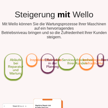
Steigerung
mit
Wello
Mit Wello können Sie die Wartungsprozesse Ihrer Maschinen
auf ein hervorragendes
Betriebsniveau bringen und so die Zufriedenheit Ihrer Kunden
steigern.
Abläufe
Inspektionsformulare
Effektivität
Servicezufriedenheit
technologische
Rent
bei
in der
Ihrer Kunden
Infrastruktur
Reparatur
Planung
und
Wartung