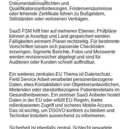
Dokumentationspflichten und
Qualifikationsanforderungen. Fristenversäumnisse
oder fehlende Zertifikate führen zu Bußgeldern,
Stillständen oder verlorenen Verträgen.
SaaS FSM hilft hier auf mehreren Ebenen. Prüfpläne
können je Assettyp und Land gespeichert werden.
Fälligkeiten erinnern Planer rechtzeitig. Für bestimmte
Vorschriften lassen sich passende Checklisten
erzwingen. Signierte Berichte, Fotos und Messwerte
werden revisionssicher abgelegt und sind für
Auditoren oder Kunden schnell auffindbar.
Ein weiteres zentrales EU Thema ist Datenschutz.
Field Service Arbeit verarbeitet personenbezogene
Daten, etwa Kontaktdaten von Objektverantwortlichen,
Mietenden oder standortbezogene Patientendetails im
Gesundheitswesen. Ein seriöser SaaS Anbieter hostet
Daten in der EU oder erfüllt EU Regeln, bietet
rollenbasierten Zugriff und sicheres Mobile Access.
Das ist wichtig, um DSGVO konform zu bleiben und
Techniker trotzdem ausreichend zu informieren.
Sicherheit ist ebenfalls zentral. Schlecht gewartete