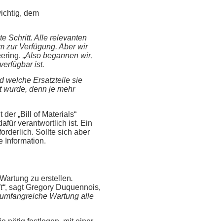
wichtig, dem
e Schritt. Alle relevanten
m zur Verfügung. Aber wir
ering.
„Also begannen wir,
erfügbar ist.
 welche Ersatzteile sie
t wurde, denn je mehr
der „Bill of Materials“
für verantwortlich ist. Ein
rderlich. Sollte sich aber
e Information.
 Wartung zu erstellen
.
t“
, sagt Gregory Duquennois,
 umfangreiche Wartung alle