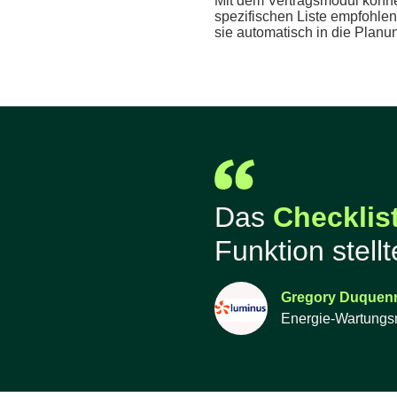
Mit dem Vertragsmodul können
spezifischen Liste empfohlene
sie automatisch in die Planu
Das
Checklis
Funktion stell
Gregory Duquen
Energie-Wartung