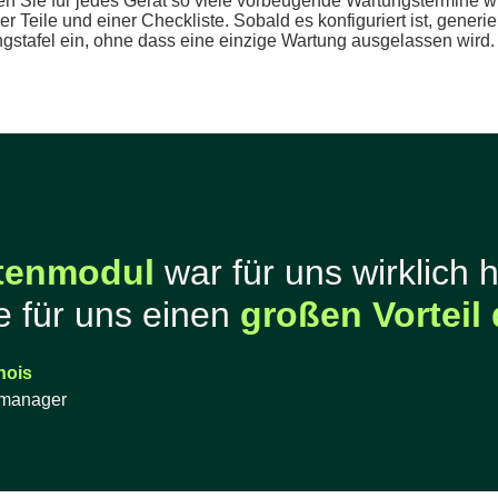
 Sie für jedes Gerät so viele vorbeugende Wartungstermine wie 
r Teile und einer Checkliste. Sobald es konfiguriert ist, generie
ngstafel ein, ohne dass eine einzige Wartung ausgelassen wird.
tenmodul
war für uns wirklich h
te für uns einen
großen Vorteil 
nois
smanager