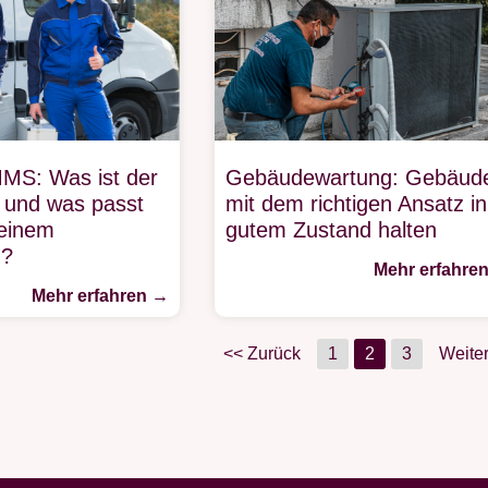
MS: Was ist der
Gebäudewartung: Gebäud
 und was passt
mit dem richtigen Ansatz in
deinem
gutem Zustand halten
g?
Mehr erfahre
Mehr erfahren →
<< Zurück
1
2
3
Weite